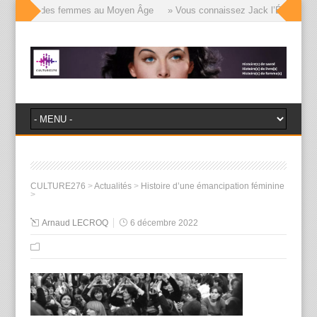
e visages des femmes au Moyen Âge
» Vous connaissez Jack l’Éventreur, v
CULTURE276
>
Actualités
>
Histoire d’une émancipation féminine
>
Arnaud LECROQ
6 décembre 2022