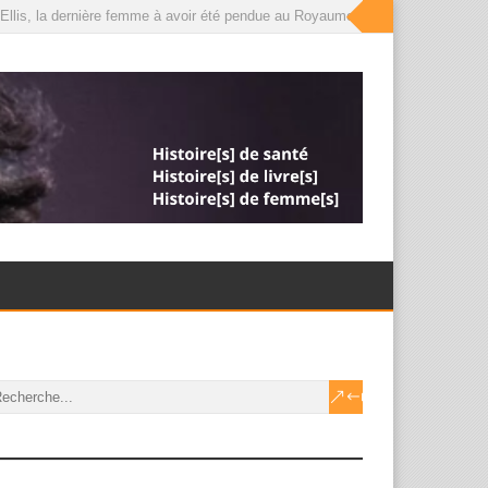
Ellis, la dernière femme à avoir été pendue au Royaume-Uni, que le roi a déso