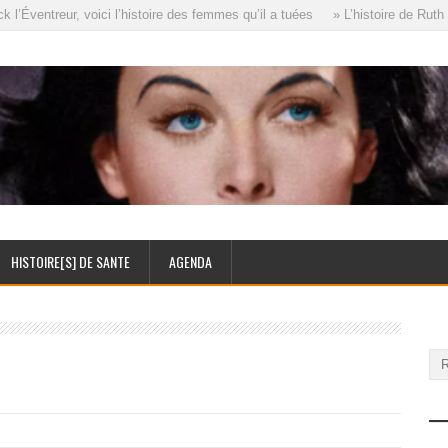
’Éventreur, voici l’histoire des femmes qu’il a tuées
» L’histoire de Ruth 
HISTOIRE[S] DE SANTE
AGENDA