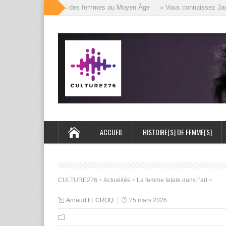
» Les mille visages des femmes au Moyen Âge
» Vous connaissez Jack l
ACCUEIL
HISTOIRE[S] DE FEMME[S]
CULTURE276
>
Actualités
>
La femme fatale dans l’art
>
Arnaud LECROQ
25 mars 2026