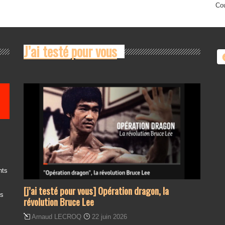
Cou
J’ai testé pour vous
nts
[j’ai testé pour vous] Opération dragon, la
es
révolution Bruce Lee
Arnaud LECROQ
22 juin 2026