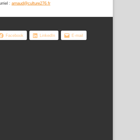
rriel :
arnaud@culture276.fr
Facebook
LinkedIn
E-mail