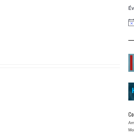
Év
Not
Co
Ar
Mob