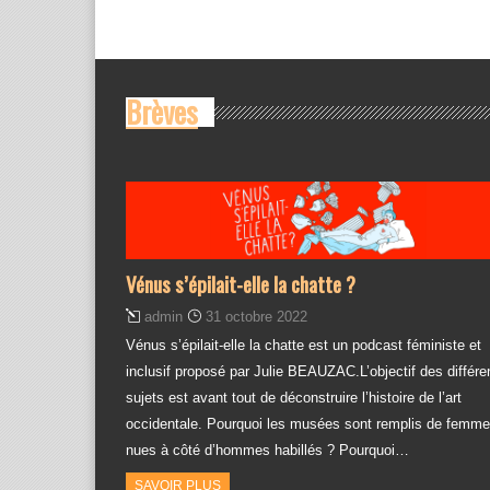
Brèves
Vénus s’épilait-elle la chatte ?
admin
31 octobre 2022
Vénus s’épilait-elle la chatte est un podcast féministe et
inclusif proposé par Julie BEAUZAC.L’objectif des différe
sujets est avant tout de déconstruire l’histoire de l’art
occidentale. Pourquoi les musées sont remplis de femm
nues à côté d’hommes habillés ? Pourquoi…
SAVOIR PLUS