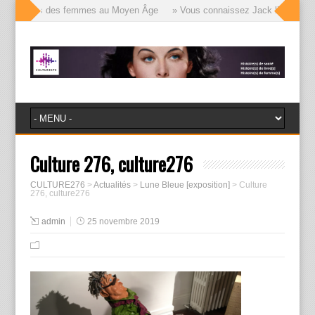
le visages des femmes au Moyen Âge
» Vous connaissez Jack l’Éventreur, 
Culture 276, culture276
CULTURE276
>
Actualités
>
Lune Bleue [exposition]
>
Culture
276, culture276
admin
25 novembre 2019