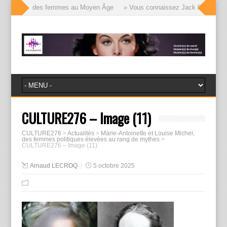
le visages des femmes au Moyen Âge
» Vous connaissez Jack l’Éventreur, 
CULTURE276 – Image (11)
CULTURE276
>
Actualités
>
Marie-Antoinette et Louise Michel,
des femmes politiques élevées au rang de mythes
>
CULTURE276 – Image (11)
Arnaud LECROQ
5 octobre 2025