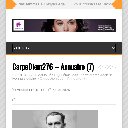
lle visages des femmes au Moyen Âge
» Vous connaissez Jack l’Éventreur, 
CarpeDiem276 – Annuaire (7)
CULTURE276
>
Actualités
>
Qui était Jean-Pierre Morat, docteur
lyonnais oublié
>
CarpeDiem276 – Annuaire (7)
Arnaud LECROQ
6 mai 2026