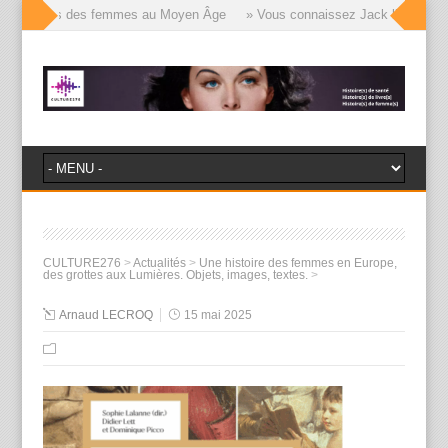
lle visages des femmes au Moyen Âge
» Vous connaissez Jack l’Éventreur, 
CULTURE276
>
Actualités
>
Une histoire des femmes en Europe,
des grottes aux Lumières. Objets, images, textes.
>
Arnaud LECROQ
15 mai 2025