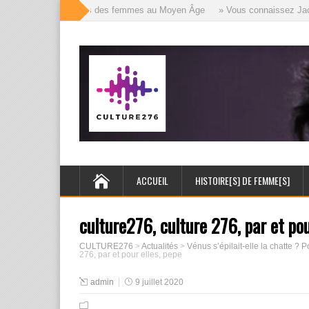
» Les mille visages des femmes au Moyen Âge
» Vous connaissez Jack l’
ACCUEIL
HISTOIRE[S] DE FEMME[S]
culture276, culture 276, par et pou
CULTURE276
>
Actualités
>
Vénus s’épilait-elle la chatte ? 
276, par et pour elles, pepe
admin
9 juillet 2020