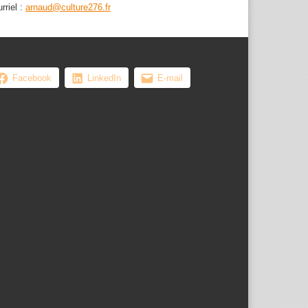
rriel :
arnaud@culture276.fr
Facebook
LinkedIn
E-mail