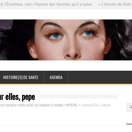
Éventreur, voici l’histoire des femmes qu’il a tuées
» L’histoire de Ruth E
HISTOIRE[S] DE SANTE
AGENDA
r elles, pepe
Pour rompre enfin avec la culture à moitié ! #PEPE
>
culture276, culture