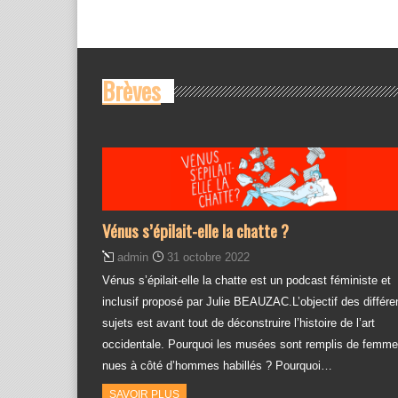
Brèves
Vénus s’épilait-elle la chatte ?
admin
31 octobre 2022
Vénus s’épilait-elle la chatte est un podcast féministe et
inclusif proposé par Julie BEAUZAC.L’objectif des différe
sujets est avant tout de déconstruire l’histoire de l’art
occidentale. Pourquoi les musées sont remplis de femm
nues à côté d’hommes habillés ? Pourquoi…
SAVOIR PLUS