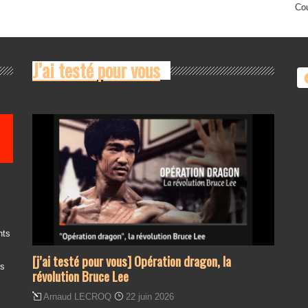
Cou
J’ai testé pour vous
nts
[j’ai testé pour vous] Opération dragon, la
es
révolution Bruce Lee
Arnaud LECROQ
22 juin 2026