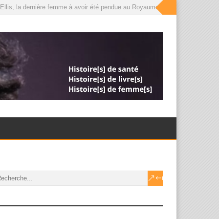
llis, la dernière femme à avoir été pendue au Royaume-Uni, que le roi a désor