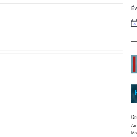
Év
Not
Co
Ar
Mob