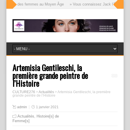
e visages des femmes au Moyen Âge
» Vous connaissez Jack l’Éventreur, v
Artemisia Gentileschi, la
première grande peintre de
l’Histoire
CULTURE276
>
Actualités
>
Artemisia Gentileschi, la première
grande peintre de l’Histoire
admin
1 janvier 2021
Actualités
,
Histoire[s] de
Femme[s]