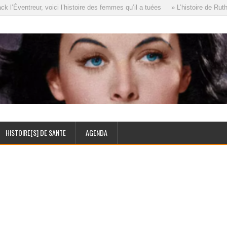
l’Éventreur, voici l’histoire des femmes qu’il a tuées
» L’histoire de Ruth 
HISTOIRE[S] DE SANTE
AGENDA