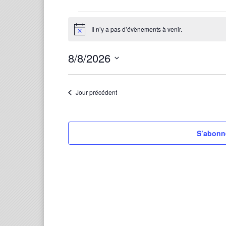
Évènements
for
Il n’y a pas d’évènements à venir.
Notice
8
août
8/8/2026
2026
Sélectionnez
une
Jour précédent
date.
S’abonne