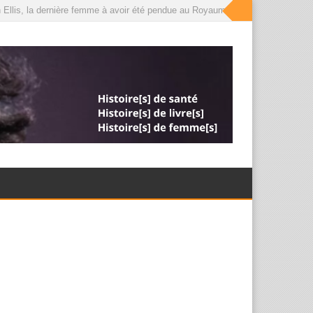
Ellis, la dernière femme à avoir été pendue au Royaume-Uni, que le roi a déso