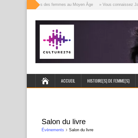
» Les mille visages des femmes au Moyen Âge
» Vous connaissez Jack 
ACCUEIL
HISTOIRE[S] DE FEMME[S]
Salon du livre
Évènements
Salon du livre