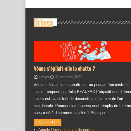
Brèves
Vénus s’épilait-elle la chatte ?
admin
31 octobre 2022
Vénus s’épilait-elle la chatte est un podcast féministe et
inclusif proposé par Julie BEAUZAC.L’objectif des différe
sujets est avant tout de déconstruire l’histoire de l’art
occidentale. Pourquoi les musées sont remplis de femm
nues à côté d’hommes habillés ? Pourquoi…
SAVOIR PLUS
Angela Davis : une vie de combats