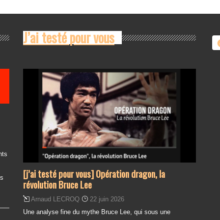
i
v
g
è
n
a
J’ai testé pour vous
e
t
m
i
e
o
n
n
t
d
e
v
u
e
s
nts
É
[j’ai testé pour vous] Opération dragon, la
v
es
révolution Bruce Lee
è
Arnaud LECROQ
22 juin 2026
n
e
Une analyse fine du mythe Bruce Lee, qui sous une