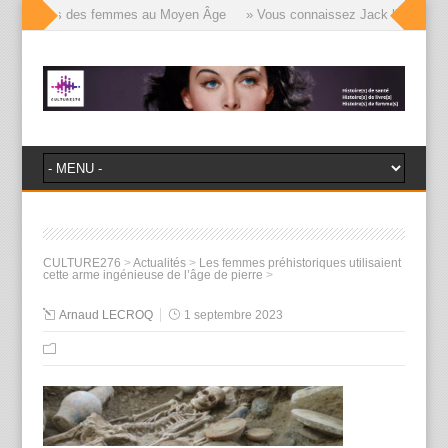
lle visages des femmes au Moyen Âge
» Vous connaissez Jack l’Éventreur, 
CULTURE276
>
Actualités
>
Les femmes préhistoriques utilisaient
cette arme ingénieuse de l’âge de pierre
>
Arnaud LECROQ
1 septembre 2023