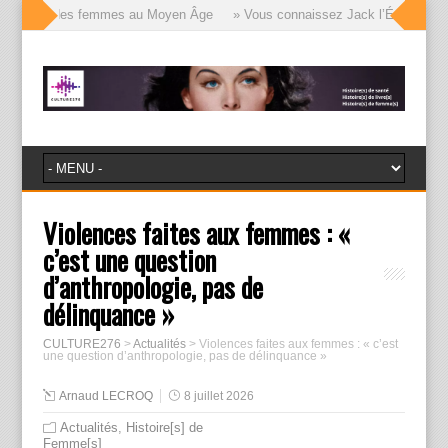
 visages des femmes au Moyen Âge
» Vous connaissez Jack l’Éventreur, voi
Violences faites aux femmes : «
c’est une question
d’anthropologie, pas de
délinquance »
CULTURE276
>
Actualités
>
Violences faites aux femmes : « c’est
une question d’anthropologie, pas de délinquance »
Arnaud LECROQ
8 juillet 2026
Actualités
,
Histoire[s] de
Femme[s]