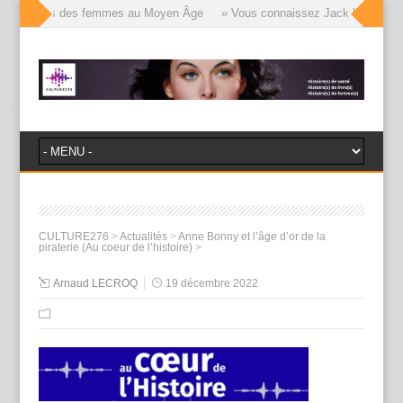
lle visages des femmes au Moyen Âge
» Vous connaissez Jack l’Éventreur, 
CULTURE276
>
Actualités
>
Anne Bonny et l’âge d’or de la
piraterie (Au coeur de l’histoire)
>
Arnaud LECROQ
19 décembre 2022