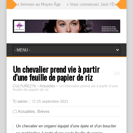
visages des femmes au Moyen Âge
» Vous connaissez Jack l’Éventreur, voic
Un chevalier prend vie à partir
d’une feuille de papier de riz
CULTURE276
>
Actualités
>
Un chevalier prend vie à partir d’une
feuille de papier de riz
admin
25 septembre 2021
Actualités
,
Brèves
Un chevalier en origami équipé d’une épée et d’un bouclier