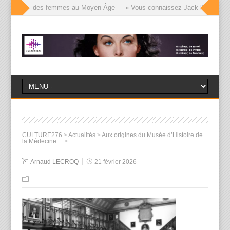
le visages des femmes au Moyen Âge
» Vous connaissez Jack l’Éventreur, 
CULTURE276
>
Actualités
>
Aux origines du Musée d’Histoire de
la Médecine…
>
Arnaud LECROQ
21 février 2026