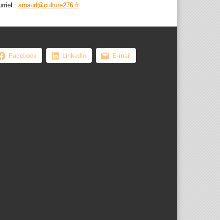
rriel :
arnaud@culture276.fr
Facebook
LinkedIn
E-mail