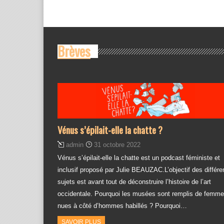
Brèves
Vénus s’épilait-elle la chatte ?
admin
31 octobre 2022
Vénus s’épilait-elle la chatte est un podcast féministe et
inclusif proposé par Julie BEAUZAC.L’objectif des différe
sujets est avant tout de déconstruire l’histoire de l’art
occidentale. Pourquoi les musées sont remplis de femm
nues à côté d’hommes habillés ? Pourquoi…
SAVOIR PLUS