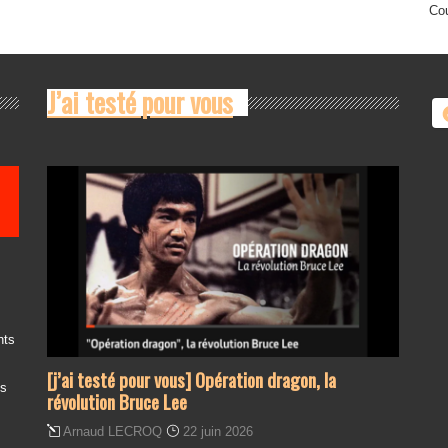
Cou
J’ai testé pour vous
nts
[j’ai testé pour vous] Opération dragon, la
es
révolution Bruce Lee
Arnaud LECROQ
22 juin 2026