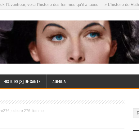
’Éventreur, voici l’histoire des femmes qu’il a tuées
» L’histoire de Ruth 
HISTOIRE[S] DE SANTE
AGENDA
ure276, culture 276, femme