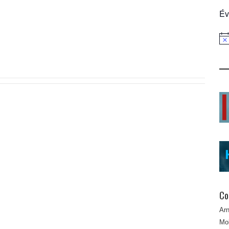
Év
Not
Co
Ar
Mob