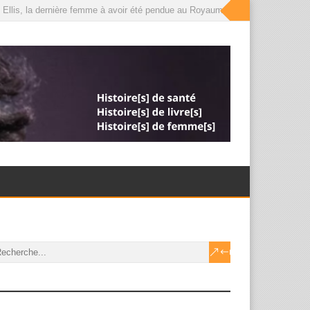
Ellis, la dernière femme à avoir été pendue au Royaume-Uni, que le roi a déso