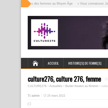
» Les mille visages des femmes au Moyen Âge
» Vous connaissez Jack l
ACCUEIL
HISTOIRE[S] DE FEMME[S]
culture276, culture 276, femme
CULTURE276
>
Actualités
>
Buster Keaton au féminin
>
cult
admin
25 mars 2022