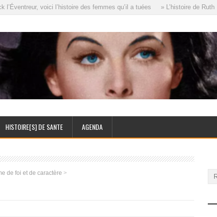
Éventreur, voici l’histoire des femmes qu’il a tuées
» L’histoire de Ruth E
HISTOIRE[S] DE SANTE
AGENDA
 de foi et de caractère
>