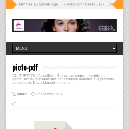
visages des femmes au Moyen Âge
» Vous connaissez Jack l’Éventreur, voic
picto-pdf
CULTURE276
>
Actualités
>
Écriture du corps et féminismes :
genre, sexualité et maternité dans l’œuvre narrative à la première
personne de Dacia Maraini
>
picto-pdf
admin
5 décembre 2020