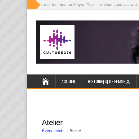
» Les mille visages des femmes au Moyen Âge
» Vous connaissez Jack 
ACCUEIL
HISTOIRE[S] DE FEMME[S]
Atelier
Évènements
Atelier