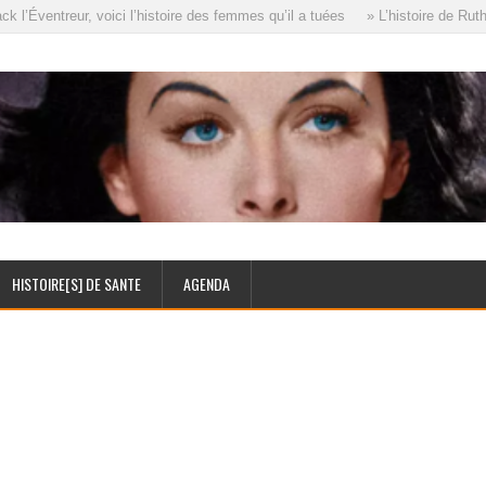
l’Éventreur, voici l’histoire des femmes qu’il a tuées
» L’histoire de Ruth
HISTOIRE[S] DE SANTE
AGENDA