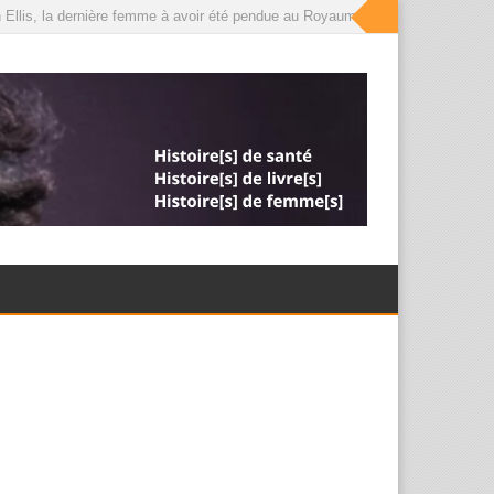
 Ellis, la dernière femme à avoir été pendue au Royaume-Uni, que le roi a déso