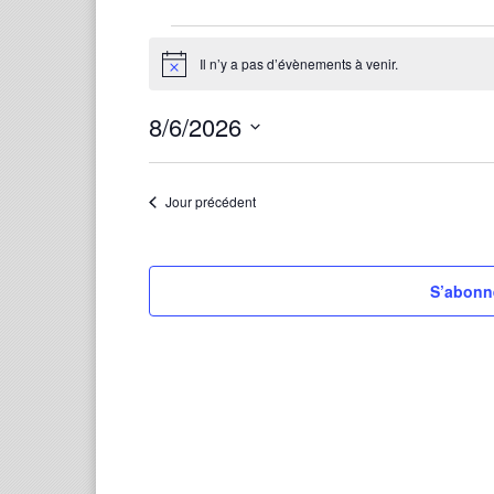
Évènements
for
Il n’y a pas d’évènements à venir.
Notice
6
août
8/6/2026
2026
Sélectionnez
une
Jour précédent
date.
S’abonne