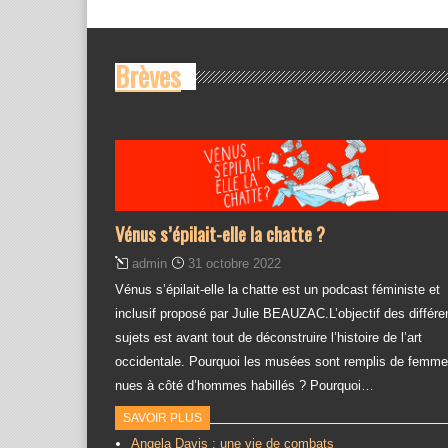
Brèves
Vénus s’épilait-elle la chatte ?
admin
31 octobre 2022
Vénus s’épilait-elle la chatte est un podcast féministe et
inclusif proposé par Julie BEAUZAC.L’objectif des différe
sujets est avant tout de déconstruire l’histoire de l’art
occidentale. Pourquoi les musées sont remplis de femm
nues à côté d’hommes habillés ? Pourquoi…
SAVOIR PLUS
Angela Davis : une vie de combats