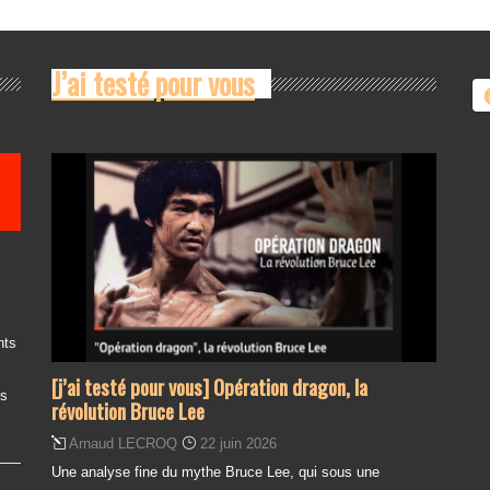
i
v
g
è
n
a
J’ai testé pour vous
e
t
m
i
e
o
n
n
t
d
e
v
u
e
s
nts
É
[j’ai testé pour vous] Opération dragon, la
v
es
révolution Bruce Lee
è
Arnaud LECROQ
22 juin 2026
n
e
Une analyse fine du mythe Bruce Lee, qui sous une