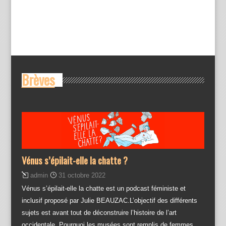
n
d
t
e
s
v
u
e
s
Brèves
É
v
è
n
e
m
Vénus s’épilait-elle la chatte ?
e
n
admin
31 octobre 2022
t
Vénus s’épilait-elle la chatte est un podcast féministe et
s
inclusif proposé par Julie BEAUZAC.L’objectif des différents
sujets est avant tout de déconstruire l’histoire de l’art
occidentale. Pourquoi les musées sont remplis de femmes