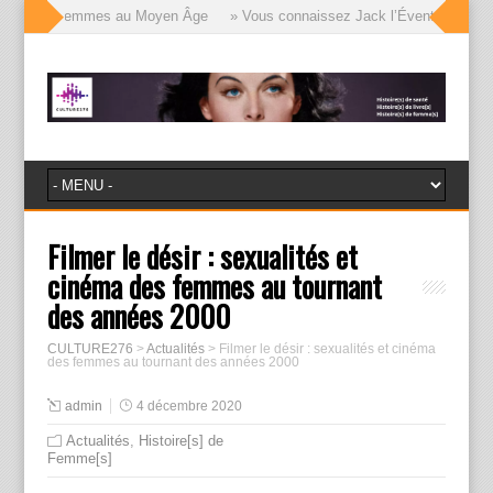
ages des femmes au Moyen Âge
» Vous connaissez Jack l’Éventreur, voici l
Filmer le désir : sexualités et
cinéma des femmes au tournant
des années 2000
CULTURE276
>
Actualités
>
Filmer le désir : sexualités et cinéma
des femmes au tournant des années 2000
admin
4 décembre 2020
Actualités
,
Histoire[s] de
Femme[s]