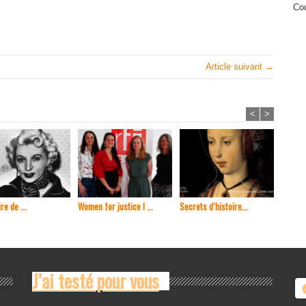
Cou
Article suivant →
<
>
re de ...
Women for justice ! ...
Secrets d’histoire...
En 1965
J’ai testé pour vous