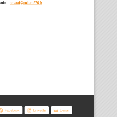
rriel :
arnaud@culture276.fr
, les femmes ...
Facebook
LinkedIn
E-mail