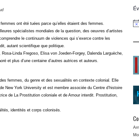
Év
ud
 femmes ont été tuées parce qu’elles étaient des femmes.
Not
illeures spécialistes mondiales de la question, des oeuvres d’artistes
comprendre le continuum de violences qui s’exerce contre les
it, autant scientifique que politique.
i, Rosa-Linda Fregoso, Elisa von Joeden-Forgey, Dalenda Larguèche,
ré et plus d’une centaine d’autres autrices et auteurs.
e des femmes, du genre et des sexualités en contexte colonial. Elle
de New York University et est membre associée du Centre d’histoire
rice de La Prostitution coloniale et de Amour interdit. Prostitution,
lités, identités et corps colonisés.
Co
Ar
Mob