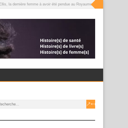
lis, la dernière femme à avoir été pendue au Royaume-Uni, que le roi a désorm