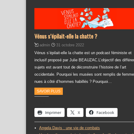
Vénus s’épilait-elle la chatte ?
admin
31 octobre 2022
Vénus s’épilait-elle la chatte est un podcast féministe et
inclusif proposé par Julie BEAUZAC.L’objectif des différe
sujets est avant tout de déconstruire l’histoire de l’art
occidentale. Pourquoi les musées sont remplis de femm
nues à côté d’hommes habillés ? Pourquoi…
SAVOIR PLUS
Partager :
Imprimer
X
Facebook
Angela Davis : une vie de combats