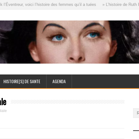
ventreur, voici l’histoire des femmes qu’il a tuées
» L’histoire de Ruth El
HISTOIRE[S] DE SANTE
AGENDA
le
iale