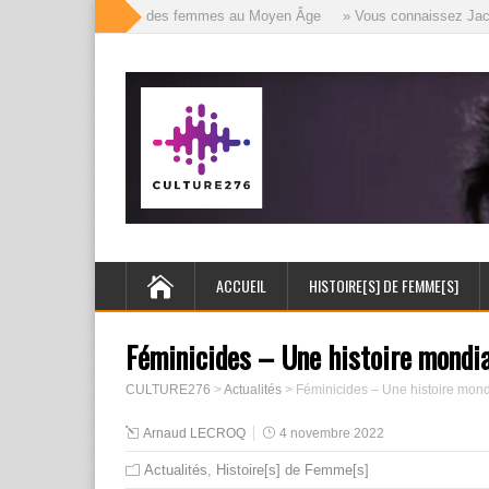
» Les mille visages des femmes au Moyen Âge
» Vous connaissez Jack l’É
ACCUEIL
HISTOIRE[S] DE FEMME[S]
Féminicides – Une histoire mondia
CULTURE276
>
Actualités
>
Féminicides – Une histoire mond
Arnaud LECROQ
4 novembre 2022
Actualités
,
Histoire[s] de Femme[s]