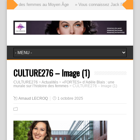
le visages des femmes au Moyen Âge
» Vous connaissez Jack l’Éventreur, v
CULTURE276 – Image (1)
CULTURE276
>
Actualités
>
«FORTES» d’Adèle Blais : une
murale sur l’histoire des femmes
>
CULTURE276 – Image (1)
Arnaud LECROQ
1 octobre 2025