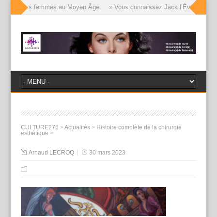
visages des femmes au Moyen Âge
» Vous connaissez Jack l’Éventreur, voi
CULTURE276
>
Actualités
>
Histoire complète de la chirurgie
esthétique
>
Arnaud LECROQ
30 mars 2023