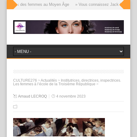
lle visages des femmes au Moyen Âge
» Vous connaissez Jack l’Éventreur, 
CULTURE276
>
Actualités
>
Institutrices, directrices, inspectrices.
Les femmes à l’école de la Troisième République
>
Arnaud LECROQ
4 novembre 2023