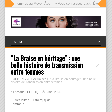
isages des femmes au Moyen Âge
» Vous connaissez Jack l’Éventreur, voici
“La Braise en héritage” : une
belle histoire de transmission
entre femmes
CULTURE276
>
Actualités
>
“La Braise en héritage” : une belle
histoire de transmission entre femmes
Arnaud LECROQ
8 mai 2026
Actualités
,
Histoire[s] de
Femme[s]