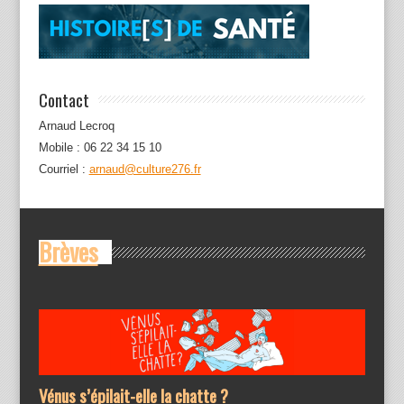
Contact
Arnaud Lecroq
Mobile : 06 22 34 15 10
Courriel :
arnaud@culture276.fr
Brèves
Vénus s’épilait-elle la chatte ?