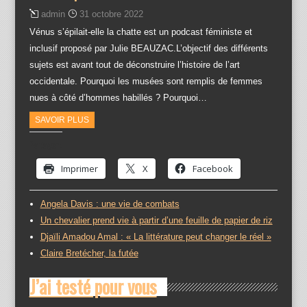
admin
31 octobre 2022
Vénus s’épilait-elle la chatte est un podcast féministe et
inclusif proposé par Julie BEAUZAC.L’objectif des différents
sujets est avant tout de déconstruire l’histoire de l’art
occidentale. Pourquoi les musées sont remplis de femmes
nues à côté d’hommes habillés ? Pourquoi…
SAVOIR PLUS
Partager :
Imprimer
X
Facebook
Angela Davis : une vie de combats
Un chevalier prend vie à partir d’une feuille de papier de riz
Djaïli Amadou Amal : « La littérature peut changer le réel »
Claire Bretécher, la futée
J’ai testé pour vous