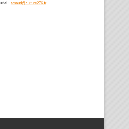
rriel :
arnaud@culture276.fr
, les femmes ...