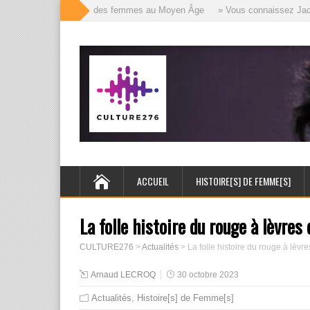
» Les mille visages des femmes au Moyen Âge
» Vous connaissez Jack l’É
ACCUEIL
HISTOIRE[S] DE FEMME[S]
La folle histoire du rouge à lèvres 
CULTURE276
>
Actualités
>
La folle histoire du rouge à lèvre
Arnaud LECROQ
30 octobre 2023
Actualités
,
Histoire[s] de Femme[s]