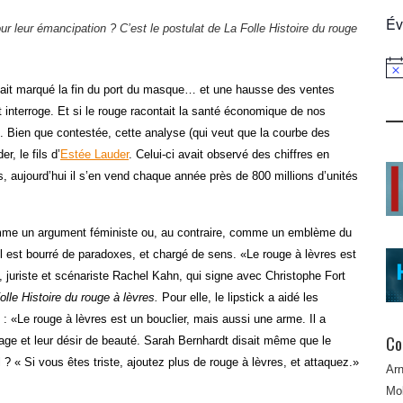
Év
our leur émancipation ? C’est le postulat de
La Folle Histoire du rouge
.
Not
avait marqué la fin du port du masque… et une hausse des ventes
t interroge. Et si le rouge racontait la santé économique de nos
». Bien que contestée, cette analyse (qui veut que la courbe des
, le fils d’
Estée Lauder
. Celui-ci avait observé des chiffres en
 aujourd’hui il s’en vend chaque année près de 800 millions d’unités
mme un argument féministe ou, au contraire, comme un emblème du
 Il est bourré de paradoxes, et chargé de sens. «Le rouge à lèvres est
e, juriste et scénariste Rachel Kahn, qui signe avec Christophe Fort
olle Histoire du rouge à lèvres.
Pour elle, le lipstick a aidé les
e : «Le rouge à lèvres est un bouclier, mais aussi une arme. Il a
Co
age et leur désir de beauté. Sarah Bernhardt disait même que le
 ? « Si vous êtes triste, ajoutez plus de rouge à lèvres, et attaquez.»
Ar
Mob