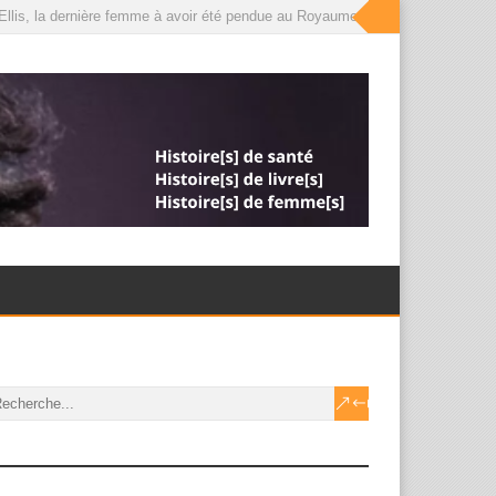
lis, la dernière femme à avoir été pendue au Royaume-Uni, que le roi a désorm