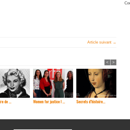
Cou
Article suivant →
<
>
re de ...
Women for justice ! ...
Secrets d’histoire...
En 1965