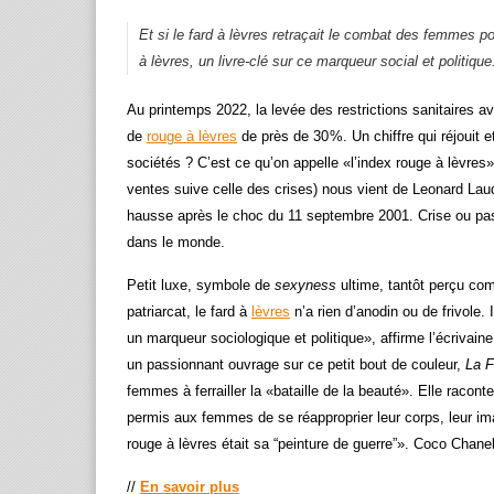
Et si le fard à lèvres retraçait le combat des femmes p
à lèvres,
un livre-clé sur ce marqueur social et politique
Au printemps 2022, la levée des restrictions sanitaires 
de
rouge à lèvres
de près de 30 %. Un chiffre qui réjouit e
sociétés ? C’est ce qu’on appelle «l’index rouge à lèvres
ventes suive celle des crises) nous vient de Leonard Lauder
hausse après le choc du 11 septembre 2001. Crise ou pas,
dans le monde.
Petit luxe, symbole de
sexyness
ultime, tantôt perçu co
patriarcat, le fard à
lèvres
n’a rien d’anodin ou de frivole.
un marqueur sociologique et politique», affirme l’écrivain
un passionnant ouvrage sur ce petit bout de couleur,
La F
femmes à ferrailler la «bataille de la beauté». Elle racont
permis aux femmes de se réapproprier leur corps, leur im
rouge à lèvres était sa “peinture de guerre”». Coco Chanel
//
En savoir plus