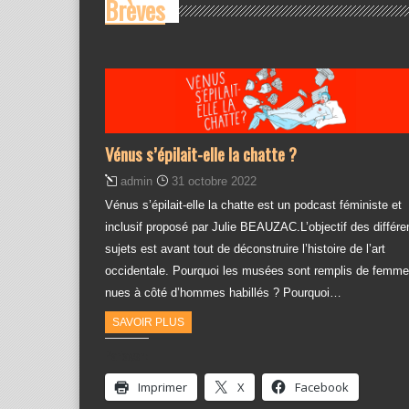
Brèves
Vénus s’épilait-elle la chatte ?
admin
31 octobre 2022
Vénus s’épilait-elle la chatte est un podcast féministe et
inclusif proposé par Julie BEAUZAC.L’objectif des différe
sujets est avant tout de déconstruire l’histoire de l’art
occidentale. Pourquoi les musées sont remplis de femm
nues à côté d’hommes habillés ? Pourquoi…
SAVOIR PLUS
Partager :
Imprimer
X
Facebook