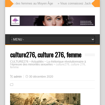
lle visages des femmes au Moyen Âge
» Vous connaissez Jack l’Éventreur, 
culture276, culture 276, femme
CULTURE276
>
Actualités
>
La rhétorique révolutionnaire à
l’épreuve des minorités sexuelles
>
culture276, culture 276,
femme
admin
30 décembre 2020