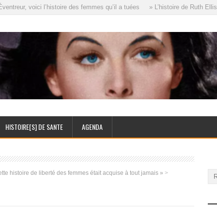
treur, voici l’histoire des femmes qu’il a tuées
» L’histoire de Ruth Ellis
HISTOIRE[S] DE SANTE
AGENDA
tte histoire de liberté des femmes était acquise à tout jamais »
>