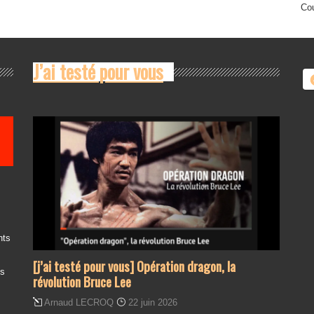
Cou
J’ai testé pour vous
nts
[j’ai testé pour vous] Opération dragon, la
es
révolution Bruce Lee
Arnaud LECROQ
22 juin 2026