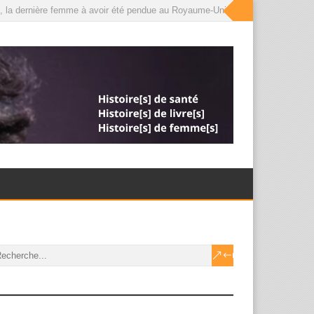
, la dernière femme à avoir été pendue au Royaume-Uni, que le roi a désormais