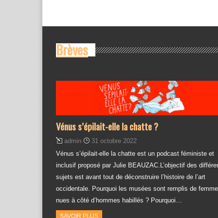
Brèves
Vénus s’épilait-elle la chatte ?
admin
31 octobre 2022
Vénus s’épilait-elle la chatte est un podcast féministe et
inclusif proposé par Julie BEAUZAC.L’objectif des différe
sujets est avant tout de déconstruire l’histoire de l’art
occidentale. Pourquoi les musées sont remplis de femm
nues à côté d’hommes habillés ? Pourquoi…
SAVOIR PLUS