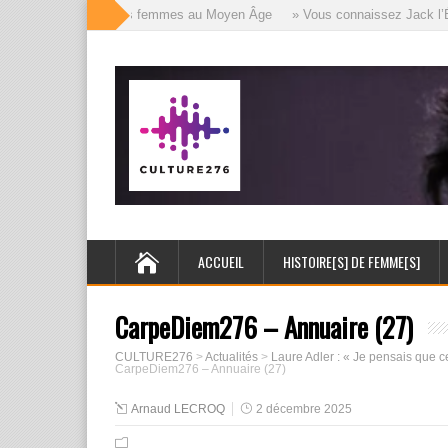
Les mille visages des femmes au Moyen Âge
» Vous connaissez Jack l’Éven
ACCUEIL
HISTOIRE[S] DE FEMME[S]
CarpeDiem276 – Annuaire (27)
CULTURE276
>
Actualités
>
Laure Adler : « Je pensais que ce
CarpeDiem276 – Annuaire (27)
Arnaud LECROQ
2 décembre 2025