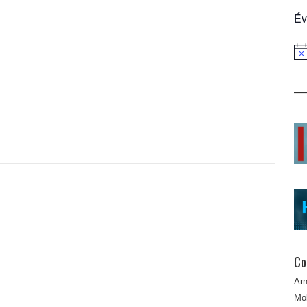
Év
Not
Co
Ar
Mob