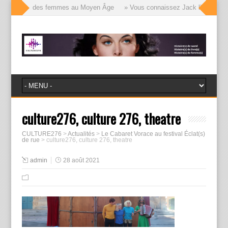
lle visages des femmes au Moyen Âge
» Vous connaissez Jack l’Éventreur, 
culture276, culture 276, theatre
CULTURE276
>
Actualités
>
Le Cabaret Vorace au festival Éclat(s)
de rue
>
culture276, culture 276, theatre
admin
28 août 2021