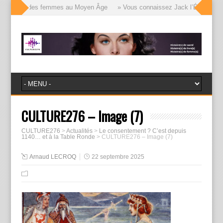
e visages des femmes au Moyen Âge
» Vous connaissez Jack l’Éventreur, vo
CULTURE276 – Image (7)
CULTURE276
>
Actualités
>
Le consentement ? C’est depuis
1140… et à la Table Ronde
>
CULTURE276 – Image (7)
Arnaud LECROQ
22 septembre 2025