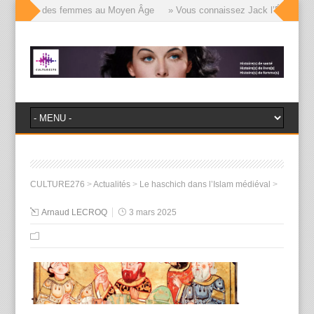
le visages des femmes au Moyen Âge
» Vous connaissez Jack l’Éventreur, v
CULTURE276
>
Actualités
>
Le haschich dans l’Islam médiéval
>
Arnaud LECROQ
3 mars 2025