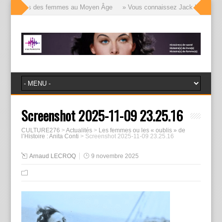
lle visages des femmes au Moyen Âge
» Vous connaissez Jack l’Éventreur, 
Screenshot 2025-11-09 23.25.16
CULTURE276
>
Actualités
>
Les femmes ou les « oublis » de
l’Histoire : Anita Conti
>
Screenshot 2025-11-09 23.25.16
Arnaud LECROQ
9 novembre 2025