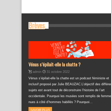
Brèves
Vénus s’épilait-elle la chatte ?
admin
31 octobre 2022
Vénus s’épilait-elle la chatte est un podcast féministe et
inclusif proposé par Julie BEAUZAC.L’objectif des différe
sujets est avant tout de déconstruire l’histoire de l’art
occidentale. Pourquoi les musées sont remplis de femm
nues à côté d’hommes habillés ? Pourquoi…
SAVOIR PLUS