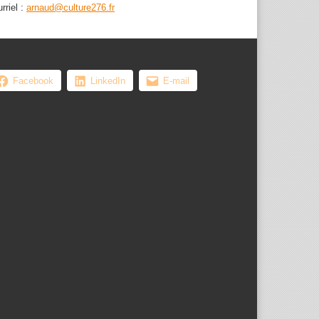
rriel :
arnaud@culture276.fr
Facebook
LinkedIn
E-mail