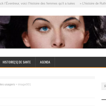
’Éventreur, voici l’histoire des femmes qu’il a tuées
» L’histoire de Ruth 
HISTOIRE[S] DE SANTE
AGENDA
 des usagers
>
image001