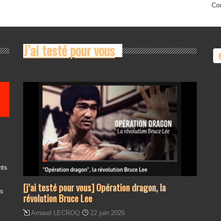
Cou
J’ai testé pour vous
nts
[j’ai testé pour vous] Opération dragon, la
es
révolution Bruce Lee
Arnaud LECROQ
22 juin 2026