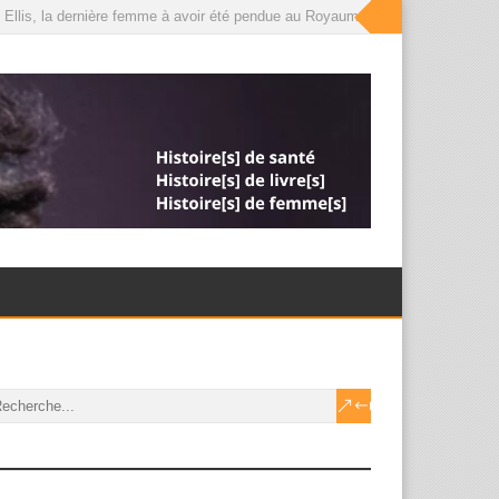
Ellis, la dernière femme à avoir été pendue au Royaume-Uni, que le roi a déso