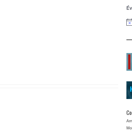
Év
Not
Co
Ar
Mob