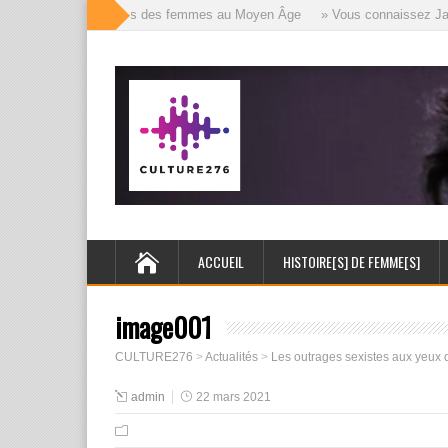
» Les mille visages des femmes au Moyen Âge
» Vous connaissez Jack l
ACCUEIL
HISTOIRE[S] DE FEMME[S]
image001
CULTURE276
>
Actualités
>
Les outrages sexistes aux yeux
admin
22 mars 2021