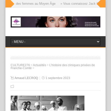
le visages des femmes au Moyen Âge
» Vous connaissez Jack l’Éventreur, 
CULTURE276
>
Actualités
>
L’histoire des cliniques privées de
Franche-Comté
>
Arnaud LECROQ
1 septembre 2023