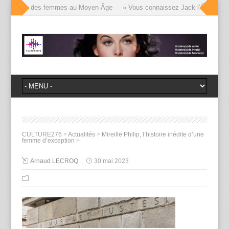
le visages des femmes au Moyen Âge
» Vous connaissez Jack l’Éventreur, v
CULTURE276
>
Actualités
>
Mireille Philip, l’histoire inédite d’une
femme d’exception
>
Arnaud LECROQ
30 mai 2023