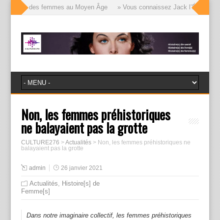
e visages des femmes au Moyen Âge
» Vous connaissez Jack l’Éventreur, vo
Non, les femmes préhistoriques
ne balayaient pas la grotte
CULTURE276
>
Actualités
>
Non, les femmes préhistoriques ne
balayaient pas la grotte
admin
26 janvier 2021
Actualités
,
Histoire[s] de
Femme[s]
Dans notre imaginaire collectif, les femmes préhistoriques