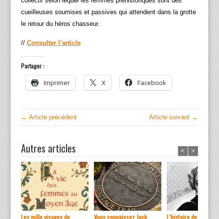
collectif selon lequel les femmes préhistoriques sont des
cueilleuses soumises et passives qui attendent dans la grotte
le retour du héros chasseur.
//
Consulter l’article
Partager :
Imprimer
X
Facebook
← Article précédent
Article suivant →
Autres articles
<
>
Les mille visages de...
Vous connaissez Jack...
L’histoire de ...