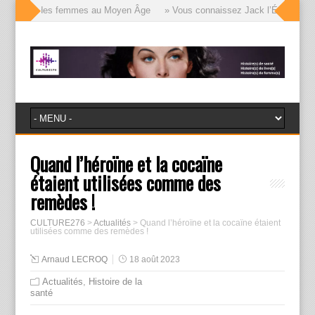
 visages des femmes au Moyen Âge
» Vous connaissez Jack l’Éventreur, vo
Quand l’héroïne et la cocaïne
étaient utilisées comme des
remèdes !
CULTURE276
>
Actualités
>
Quand l’héroïne et la cocaïne étaient
utilisées comme des remèdes !
Arnaud LECROQ
18 août 2023
Actualités
,
Histoire de la
santé