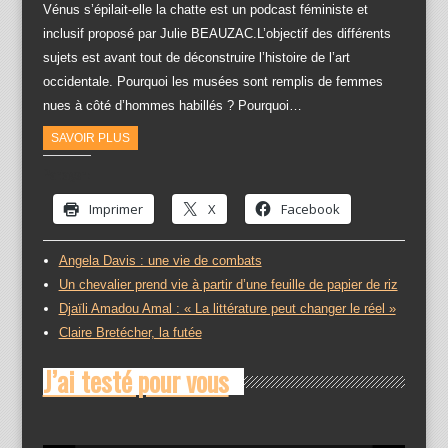
Vénus s’épilait-elle la chatte est un podcast féministe et
inclusif proposé par Julie BEAUZAC.L’objectif des différents
sujets est avant tout de déconstruire l’histoire de l’art
occidentale. Pourquoi les musées sont remplis de femmes
nues à côté d’hommes habillés ? Pourquoi…
SAVOIR PLUS
Partager :
Imprimer
X
Facebook
Angela Davis : une vie de combats
Un chevalier prend vie à partir d’une feuille de papier de riz
Djaïli Amadou Amal : « La littérature peut changer le réel »
Claire Bretécher, la futée
J’ai testé pour vous