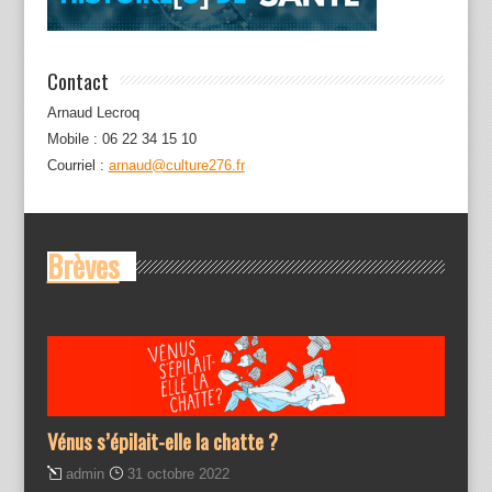
Contact
Arnaud Lecroq
Mobile : 06 22 34 15 10
Courriel :
arnaud@culture276.fr
Brèves
Vénus s’épilait-elle la chatte ?
admin
31 octobre 2022