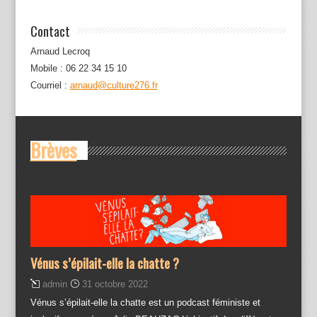
Contact
Arnaud Lecroq
Mobile : 06 22 34 15 10
Courriel :
arnaud@culture276.fr
Brèves
Vénus s’épilait-elle la chatte ?
admin
31 octobre 2022
Vénus s’épilait-elle la chatte est un podcast féministe et