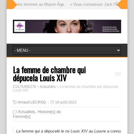
e visages des femmes au Moyen Âge
» Vous connaissez Jack l’Éventreur, vo
La femme de chambre qui
dépucela Louis XIV
CULTURE276
>
Actualités
>
La femme de chambre qui dépucela
Louis XIV
Arnaud LECROQ
18 août 2023
Actualités
,
Histoire[s] de
Femme[s]
La femme qui a dépucelé le roi Louis XIV au Louvre a connu