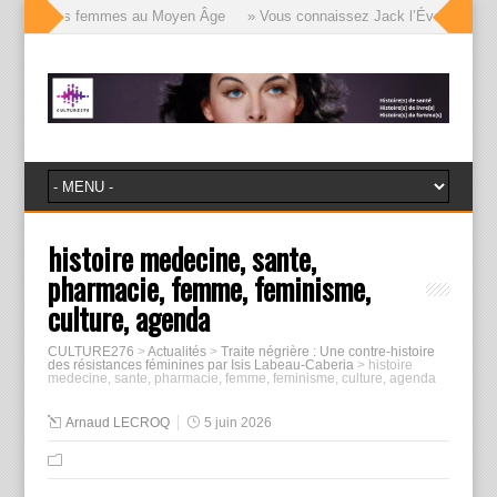
visages des femmes au Moyen Âge
» Vous connaissez Jack l’Éventreur, voic
histoire medecine, sante,
pharmacie, femme, feminisme,
culture, agenda
CULTURE276
>
Actualités
>
Traite négrière : Une contre-histoire
des résistances féminines par Isis Labeau-Caberia
>
histoire
medecine, sante, pharmacie, femme, feminisme, culture, agenda
Arnaud LECROQ
5 juin 2026