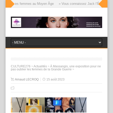
e visages des femmes au Moyen Âge
» Vous connaissez Jack l’Éventreur, vo
CULTURE276
>
Actualités
>
À Massangis, une exposition pour ne
pas oublier les femmes de la Grande Guerre
>
Arnaud LECROQ
15 août 2023