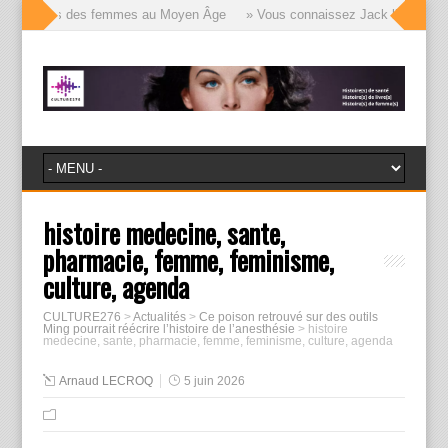
le visages des femmes au Moyen Âge
» Vous connaissez Jack l’Éventreur, 
histoire medecine, sante,
pharmacie, femme, feminisme,
culture, agenda
CULTURE276
>
Actualités
>
Ce poison retrouvé sur des outils
Ming pourrait réécrire l’histoire de l’anesthésie
>
histoire
medecine, sante, pharmacie, femme, feminisme, culture, agenda
Arnaud LECROQ
5 juin 2026