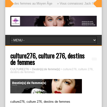
le visages des femmes au Moyen Âge
» Vous connaissez Jack l’Éventreur, v
culture276, culture 276, destins
de femmes
CULTURE276
>
Destin[s] de femme[s]
>
culture276, culture 276,
destins de femmes
culture276, culture 276, destins de femmes