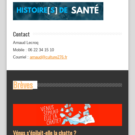
Contact
Arnaud Lecroq
Mobile : 06 22 34 15 10
Courriel :
arnaud@culture276.fr
Brèves
Vénus s’épilait-elle la chatte ?