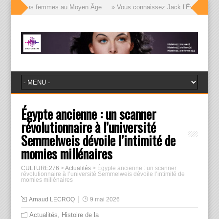
visages des femmes au Moyen Âge
» Vous connaissez Jack l’Éventreur, voi
Égypte ancienne : un scanner
révolutionnaire à l’université
Semmelweis dévoile l’intimité de
momies millénaires
CULTURE276
>
Actualités
>
Égypte ancienne : un scanner
révolutionnaire à l’université Semmelweis dévoile l’intimité de
momies millénaires
Arnaud LECROQ
9 mai 2026
Actualités
,
Histoire de la