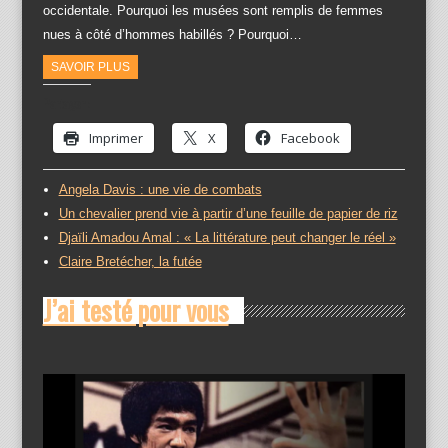
occidentale. Pourquoi les musées sont remplis de femmes
nues à côté d’hommes habillés ? Pourquoi…
SAVOIR PLUS
Partager :
Imprimer
X
Facebook
Angela Davis : une vie de combats
Un chevalier prend vie à partir d’une feuille de papier de riz
Djaïli Amadou Amal : « La littérature peut changer le réel »
Claire Bretécher, la futée
J’ai testé pour vous