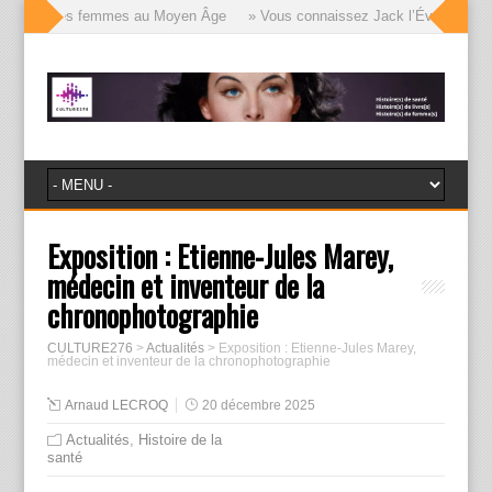
visages des femmes au Moyen Âge
» Vous connaissez Jack l’Éventreur, voic
Exposition : Etienne-Jules Marey,
médecin et inventeur de la
chronophotographie
CULTURE276
>
Actualités
>
Exposition : Etienne-Jules Marey,
médecin et inventeur de la chronophotographie
Arnaud LECROQ
20 décembre 2025
Actualités
,
Histoire de la
santé