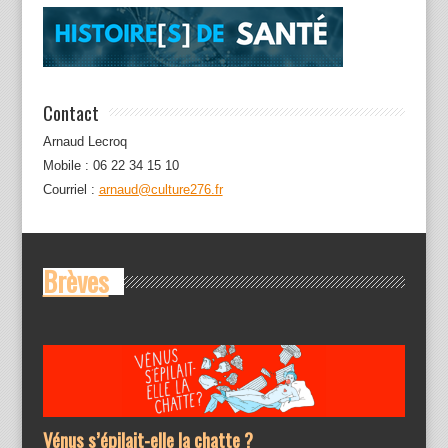
Contact
Arnaud Lecroq
Mobile : 06 22 34 15 10
Courriel :
arnaud@culture276.fr
Brèves
Vénus s’épilait-elle la chatte ?