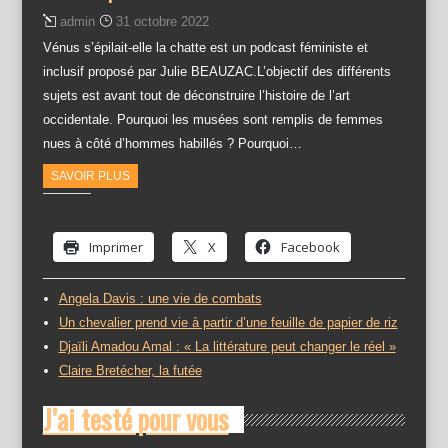
admin
31 octobre 2022
Vénus s’épilait-elle la chatte est un podcast féministe et
inclusif proposé par Julie BEAUZAC.L’objectif des différents
sujets est avant tout de déconstruire l’histoire de l’art
occidentale. Pourquoi les musées sont remplis de femmes
nues à côté d’hommes habillés ? Pourquoi…
SAVOIR PLUS
Partager :
Imprimer
X
Facebook
Angela Davis : une vie de combats
Un chevalier prend vie à partir d’une feuille de papier de riz
Djaïli Amadou Amal : « La littérature peut changer le réel »
Claire Bretécher, la futée
J’ai testé pour vous