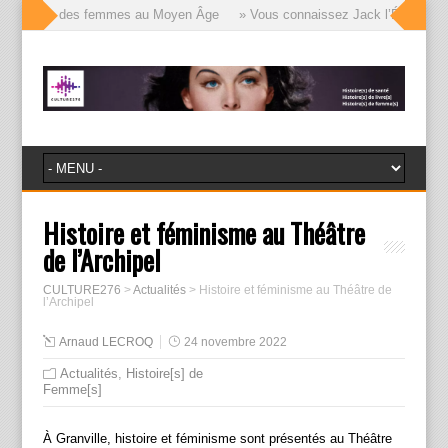
e visages des femmes au Moyen Âge
» Vous connaissez Jack l’Éventreur, v
Histoire et féminisme au Théâtre
de l’Archipel
CULTURE276
>
Actualités
>
Histoire et féminisme au Théâtre de
l’Archipel
Arnaud LECROQ
24 novembre 2022
Actualités
,
Histoire[s] de
Femme[s]
À Granville, histoire et féminisme sont présentés au Théâtre