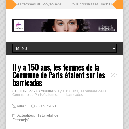
 visages des femmes au Moyen Âge
» Vous connaissez Jack l’Éventreur, vo
Il y a 150 ans, les femmes de la
Commune de Paris étaient sur les
barricades
CULTURE276
>
Actualités
>
Il y a 150 ans, les femmes de la
Commune de Paris étaient sur les barricades
admin
25 août 2021
Actualités
,
Histoire[s] de
Femme[s]