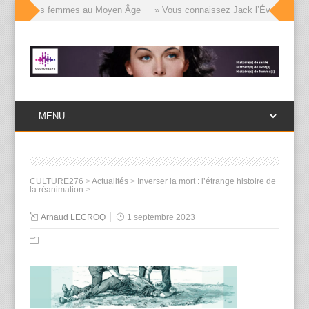
visages des femmes au Moyen Âge
» Vous connaissez Jack l’Éventreur, voic
CULTURE276
>
Actualités
>
Inverser la mort : l’étrange histoire de
la réanimation
>
Arnaud LECROQ
1 septembre 2023