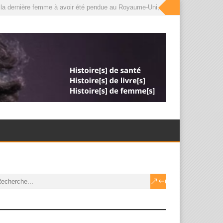
la dernière femme à avoir été pendue au Royaume-Uni, que le roi a désormais g