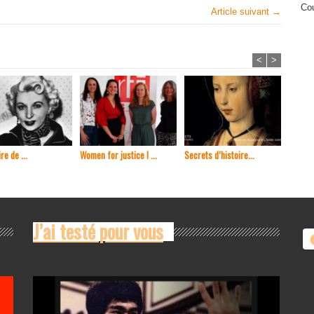
Cou
Article suivant →
<
>
re de ...
Women for justice ! ...
Secrets d’histoire...
En 1965
J’ai testé pour vous