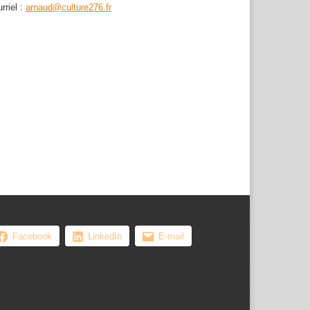
rriel :
arnaud@culture276.fr
, les femmes ...
Facebook
LinkedIn
E-mail