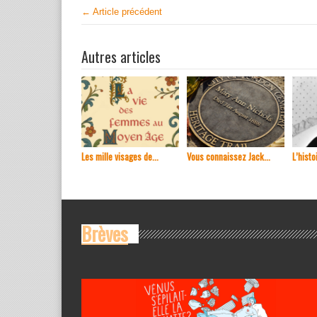
← Article précédent
Autres articles
Les mille visages de...
Vous connaissez Jack...
L’histoi
Brèves