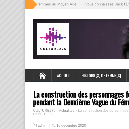
s mille visages des femmes au Moyen Âge
» Vous connaissez Jack l’Éventr
ACCUEIL
HISTOIRE[S] DE FEMME[S]
La construction des personnages f
pendant la Deuxième Vague du Fé
CULTURE276
>
Actualités
>
La construction des personnage
(1960-1980)
admin
10 décembre 2020