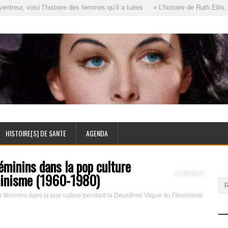
eur, voici l’histoire des femmes qu’il a tuées
» L’histoire de Ruth Ellis, 
HISTOIRE[S] DE SANTE
AGENDA
éminins dans la pop culture
minisme (1960-1980)
s féminins dans la pop culture pendant la Deuxième Vague du Féminisme