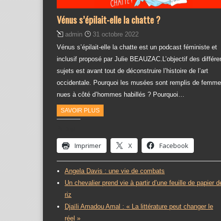
Vénus s’épilait-elle la chatte ?
admin
31 octobre 2022
Vénus s’épilait-elle la chatte est un podcast féministe et
inclusif proposé par Julie BEAUZAC.L’objectif des différe
sujets est avant tout de déconstruire l’histoire de l’art
occidentale. Pourquoi les musées sont remplis de femm
nues à côté d’hommes habillés ? Pourquoi…
SAVOIR PLUS
Partager :
Imprimer
X
Facebook
Angela Davis : une vie de combats
Un chevalier prend vie à partir d’une feuille de papier d
riz
Djaïli Amadou Amal : « La littérature peut changer le
réel »