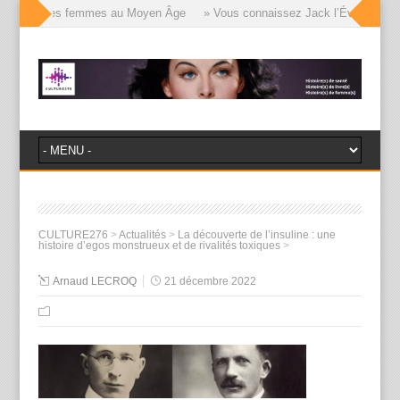
 visages des femmes au Moyen Âge
» Vous connaissez Jack l’Éventreur, voi
CULTURE276
>
Actualités
>
La découverte de l’insuline : une
histoire d’egos monstrueux et de rivalités toxiques
>
Arnaud LECROQ
21 décembre 2022