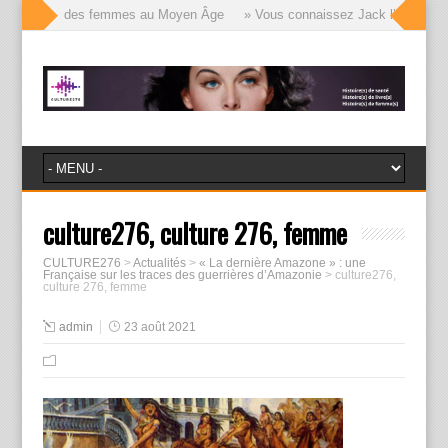
le visages des femmes au Moyen Âge
» Vous connaissez Jack l’Éventreur, 
culture276, culture 276, femme
CULTURE276
>
Actualités
>
« La dernière Amazone » : une
Française sur les traces des guerrières d’Amazonie
>
culture276,
culture 276, femme
admin
23 août 2021